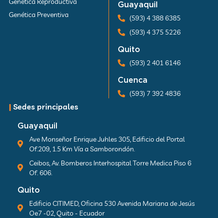
Genética Reproductiva
Guayaquil
Genética Preventiva
(593) 4 388 6385
(593) 4 375 5226
Quito
(593) 2 401 6146
Cuenca
(593) 7 392 4836
|
Sedes principales
Guayaquil
Ave Monseñor Enrique Juhles 305, Edificio del Portal
Of.209, 1.5 Km Vía a Samborondón.
Ceibos, Av. Bomberos Interhospital Torre Medica Piso 6
Of. 606.
Quito
Edificio CITIMED, Oficina 530 Avenida Mariana de Jesús
Oe7 -02, Quito - Ecuador