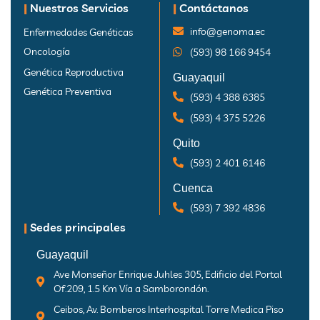
|
Nuestros Servicios
|
Contáctanos
info@genoma.ec
Enfermedades Genéticas
Oncología
(593) 98 166 9454
Genética Reproductiva
Guayaquil
Genética Preventiva
(593) 4 388 6385
(593) 4 375 5226
Quito
(593) 2 401 6146
Cuenca
(593) 7 392 4836
|
Sedes principales
Guayaquil
Ave Monseñor Enrique Juhles 305, Edificio del Portal
Of.209, 1.5 Km Vía a Samborondón.
Ceibos, Av. Bomberos Interhospital Torre Medica Piso