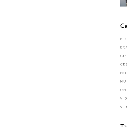
Ca
BL
BR
CO
CR
HO
NU
UN
VI
VI
Ta