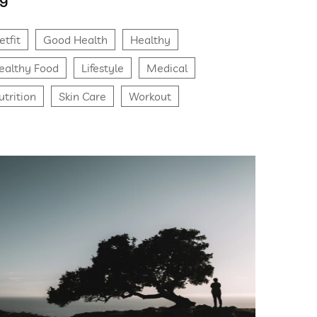
etfit
Good Health
Healthy
ealthy Food
Lifestyle
Medical
utrition
Skin Care
Workout