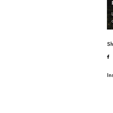
Sh
In