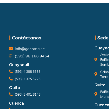
|
Contáctanos
|
Sedes
Guayaq
info@genoma.ec
Ave M
(593) 98 166 9454
Edific
Samb
Guayaquil
(593) 4 388 6385
Ceibo
Torre
(593) 4 375 5226
Quito
Quito
Edifi
(593) 2 401 6146
Maria
Cuenca
Cuenc