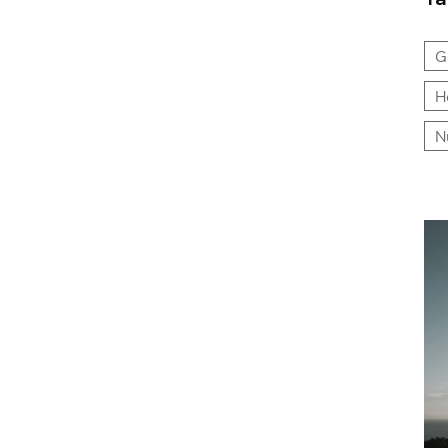
G
H
N