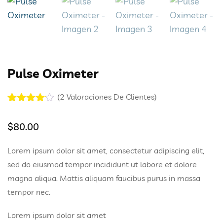
Pulse Oximeter
(
2
Valoraciones De Clientes)
Valorado
2
con
4.00
$
80.00
de 5 en
base a
valoracion
Lorem ipsum dolor sit amet, consectetur adipiscing elit,
es de
clientes
sed do eiusmod tempor incididunt ut labore et dolore
magna aliqua. Mattis aliquam faucibus purus in massa
tempor nec.
Lorem ipsum dolor sit amet