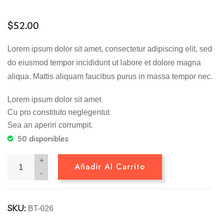
Valorado
2
con
4.50
$
52.00
de 5 en
base a
valoracione
Lorem ipsum dolor sit amet, consectetur adipiscing elit, sed
s de
clientes
do eiusmod tempor incididunt ut labore et dolore magna
aliqua. Mattis aliquam faucibus purus in massa tempor nec.
Lorem ipsum dolor sit amet
Cu pro constituto neglegentut
Sea an aperiri corrumpit.
50 disponibles
+
Añadir Al Carrito
-
SKU:
BT-026