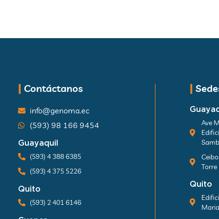
|
Contáctanos
|
Sedes
Guayaq
info@genoma.ec
Ave M
(593) 98 166 9454
Edific
Samb
Guayaquil
(593) 4 388 6385
Ceibo
Torre
(593) 4 375 5226
Quito
Quito
Edifi
(593) 2 401 6146
Maria