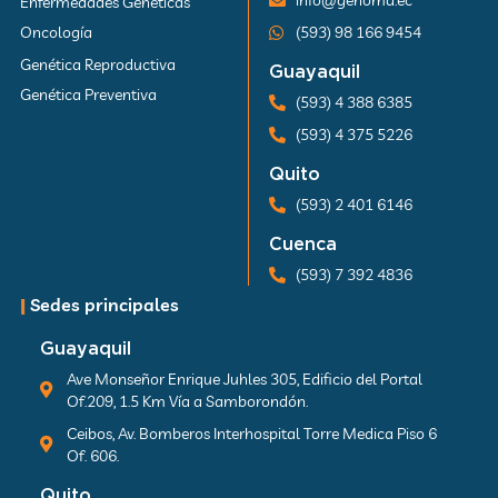
info@genoma.ec
Enfermedades Genéticas
Oncología
(593) 98 166 9454
Genética Reproductiva
Guayaquil
Genética Preventiva
(593) 4 388 6385
(593) 4 375 5226
Quito
(593) 2 401 6146
Cuenca
(593) 7 392 4836
|
Sedes principales
Guayaquil
Ave Monseñor Enrique Juhles 305, Edificio del Portal
Of.209, 1.5 Km Vía a Samborondón.
Ceibos, Av. Bomberos Interhospital Torre Medica Piso 6
Of. 606.
Quito