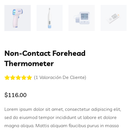
Non-Contact Forehead
Thermometer
(
1
Valoración De Cliente)
Valorado
1
con
5.00
de
$
116.00
5 en base
a
valoración
de un
Lorem ipsum dolor sit amet, consectetur adipiscing elit,
cliente
sed do eiusmod tempor incididunt ut labore et dolore
magna aliqua. Mattis aliquam faucibus purus in massa