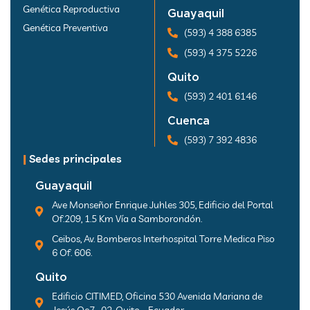
Genética Reproductiva
Guayaquil
Genética Preventiva
(593) 4 388 6385
(593) 4 375 5226
Quito
(593) 2 401 6146
Cuenca
(593) 7 392 4836
|
Sedes principales
Guayaquil
Ave Monseñor Enrique Juhles 305, Edificio del Portal
Of.209, 1.5 Km Vía a Samborondón.
Ceibos, Av. Bomberos Interhospital Torre Medica Piso
6 Of. 606.
Quito
Edificio CITIMED, Oficina 530 Avenida Mariana de
Jesús Oe7 -02, Quito - Ecuador