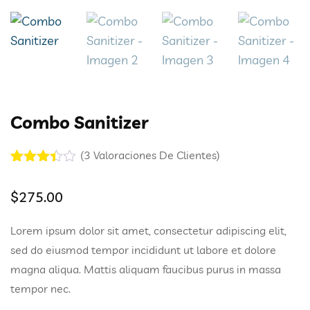
Combo Sanitizer
(
3
Valoraciones De Clientes)
Valorad
3
o con
$
275.00
3.33
de
5 en
base a
Lorem ipsum dolor sit amet, consectetur adipiscing elit,
valoraci
ones
sed do eiusmod tempor incididunt ut labore et dolore
de
magna aliqua. Mattis aliquam faucibus purus in massa
cliente
s
tempor nec.