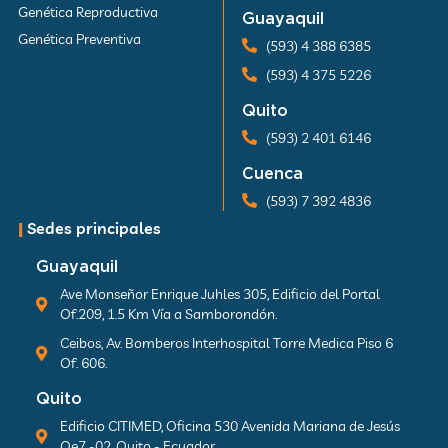
Genética Reproductiva
Guayaquil
Genética Preventiva
(593) 4 388 6385
(593) 4 375 5226
Quito
(593) 2 401 6146
Cuenca
(593) 7 392 4836
|
Sedes principales
Guayaquil
Ave Monseñor Enrique Juhles 305, Edificio del Portal
Of.209, 1.5 Km Vía a Samborondón.
Ceibos, Av. Bomberos Interhospital Torre Medica Piso 6
Of. 606.
Quito
Edificio CITIMED, Oficina 530 Avenida Mariana de Jesús
Oe7 -02, Quito - Ecuador