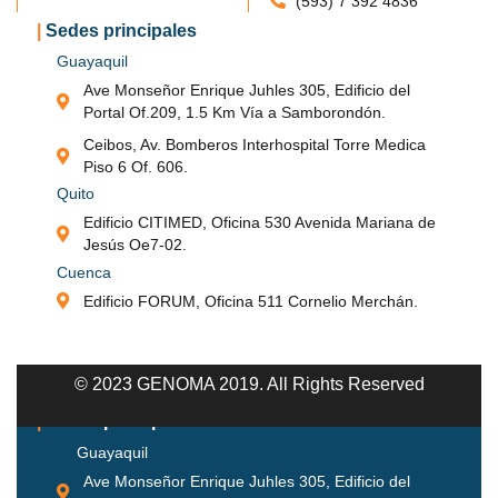
(593) 7 392 4836
|
Sedes principales
Guayaquil
Ave Monseñor Enrique Juhles 305, Edificio del
Portal Of.209, 1.5 Km Vía a Samborondón.
|
Nuestros Servicios
|
Contáctanos
Ceibos, Av. Bomberos Interhospital Torre Medica
Enfermedades Genéticas
info@genoma.ec
Piso 6 Of. 606.
Oncología
(593) 98 166 9454
Quito
Genética Reproductiva
Guayaquil
Edificio CITIMED, Oficina 530 Avenida Mariana de
Genética Preventiva
Jesús Oe7-02.
(593) 4 388 6385
Cuenca
(593) 4 375 5226
Edificio FORUM, Oficina 511 Cornelio Merchán.
Quito
(593) 2 401 6146
Cuenca
© 2023 GENOMA 2019. All Rights Reserved
(593) 7 392 4836
|
Sedes principales
Guayaquil
Ave Monseñor Enrique Juhles 305, Edificio del