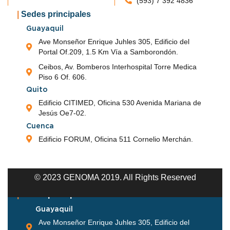
(593) 7 392 4836
|
Sedes principales
Guayaquil
Ave Monseñor Enrique Juhles 305, Edificio del
Portal Of.209, 1.5 Km Vía a Samborondón.
|
Nuestros Servicios
|
Contáctanos
Ceibos, Av. Bomberos Interhospital Torre Medica
Enfermedades Genéticas
info@genoma.ec
Piso 6 Of. 606.
Oncología
(593) 98 166 9454
Quito
Genética Reproductiva
Guayaquil
Edificio CITIMED, Oficina 530 Avenida Mariana de
Genética Preventiva
Jesús Oe7-02.
(593) 4 388 6385
Cuenca
(593) 4 375 5226
Edificio FORUM, Oficina 511 Cornelio Merchán.
Quito
(593) 2 401 6146
Cuenca
© 2023 GENOMA 2019. All Rights Reserved
(593) 7 392 4836
|
Sedes principales
Guayaquil
Ave Monseñor Enrique Juhles 305, Edificio del