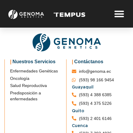
Dr Jeremy M.House
|
Nuestros Servicios
|
Contáctanos
Enfermedades Genéticas
info@genoma.ec
Oncología
(593) 98 166 9454
Home
Dr Jeremy M.House
Salud Reproductiva
Guayaquil
Predisposición a
(593) 4 388 6385
enfermedades
(593) 4 375 5226
Quito
(593) 2 401 6146
Cuenca